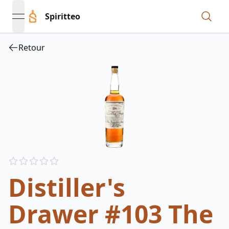
Spiritteo
open navigation menu
Retour
Reviews
out of 5 stars
Distiller's
Drawer #103 The