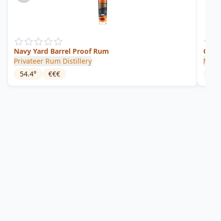
Navy Yard Barrel Proof Rum
Quee
Privateer Rum Distillery
Magg
54.4
°
€€€
53
°