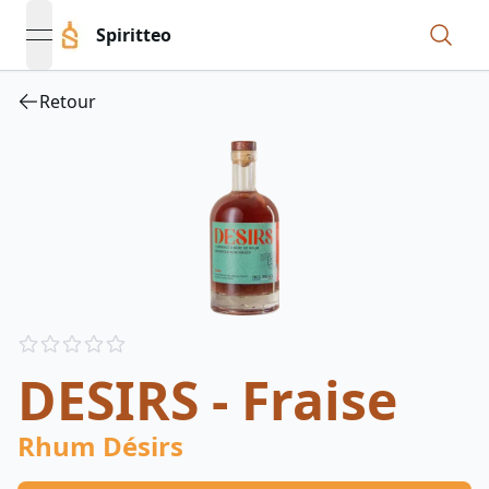
Spiritteo
open navigation menu
Retour
Reviews
out of 5 stars
DESIRS - Fraise
Rhum Désirs