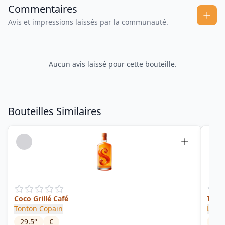
Commentaires
Avis et impressions laissés par la communauté.
Aucun avis laissé pour cette bouteille.
Bouteilles Similaires
Coco Grillé Café
Ti Ar
Tonton Copain
Les 
29.5
°
€
32
°