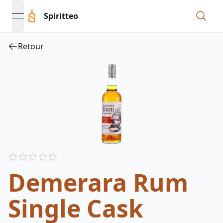
Spiritteo
open navigation menu
Retour
Reviews
out of 5 stars
Demerara Rum
Single Cask