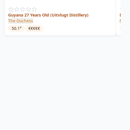
Guyana 27 Years Old (Uitvlugt Distillery)
Deme
The Duchess
Moon
50.1
°
€€€€€
46
°