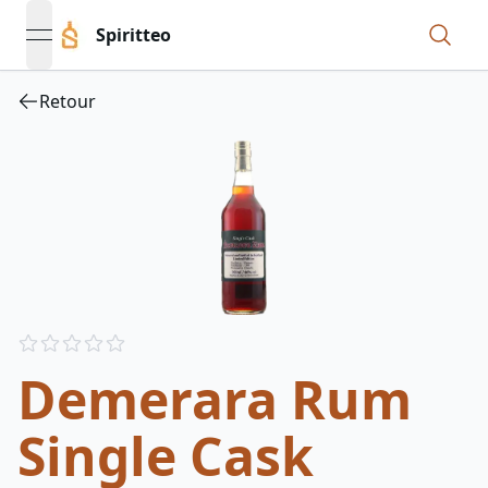
Spiritteo
open navigation menu
Retour
Reviews
out of 5 stars
Demerara Rum
Single Cask