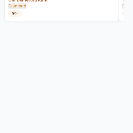
Diamond
Demer
59
°
43
°