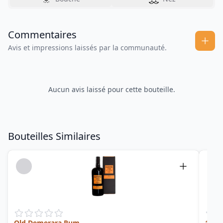
Commentaires
Avis et impressions laissés par la communauté.
Aucun avis laissé pour cette bouteille.
Bouteilles Similaires
Old Demerara Rum
15 V