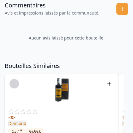
Commentaires
Avis et impressions laissés par la communauté.
Aucun avis laissé pour cette bouteille.
Bouteilles Similaires
<S>
Deme
Diamond
Silve
53.1
°
€€€€€
50
°