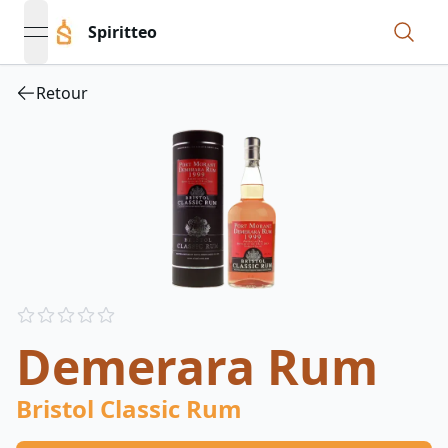
Spiritteo
open navigation menu
Retour
Reviews
out of 5 stars
Demerara Rum
Bristol Classic Rum