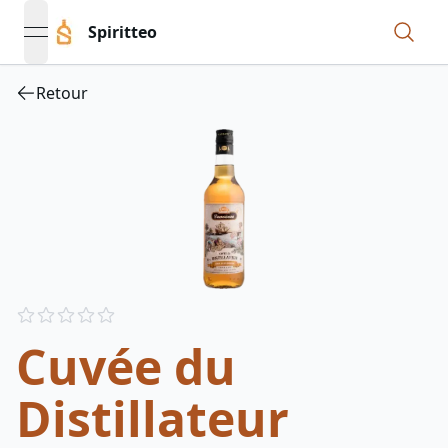
Spiritteo
open navigation menu
Retour
Reviews
out of 5 stars
Cuvée du
Distillateur