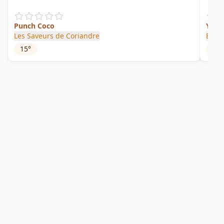
Punch Coco
YQM
Les Saveurs de Coriandre
Biell
15
°
59.