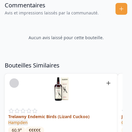
Commentaires
Avis et impressions laissés par la communauté.
Aucun avis laissé pour cette bouteille.
Bouteilles Similaires
Trelawny Endemic Birds (Lizard Cuckoo)
Jama
Hampden
Clar
60.9
°
€€€€€
45
°