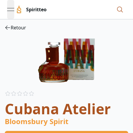
Spiritteo
open navigation menu
Retour
Reviews
out of 5 stars
Cubana Atelier
Bloomsbury Spirit