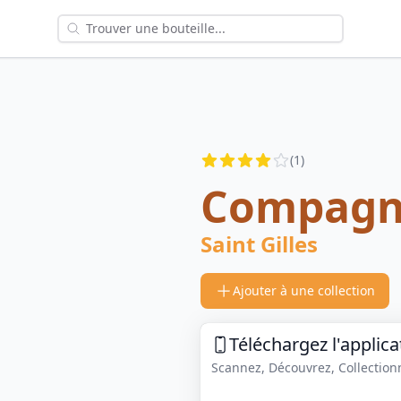
Reviews
(
1
)
4
out of 5 stars
Compagni
Saint Gilles
Ajouter à une collection
Téléchargez l'applica
Scannez, Découvrez, Collectionne