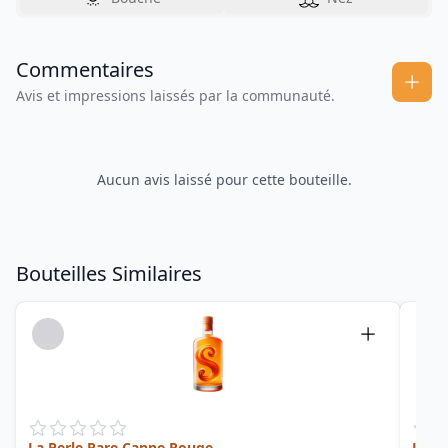
Commentaires
Avis et impressions laissés par la communauté.
Aucun avis laissé pour cette bouteille.
Bouteilles Similaires
La Perle Rare Canne Rouge
La Pe