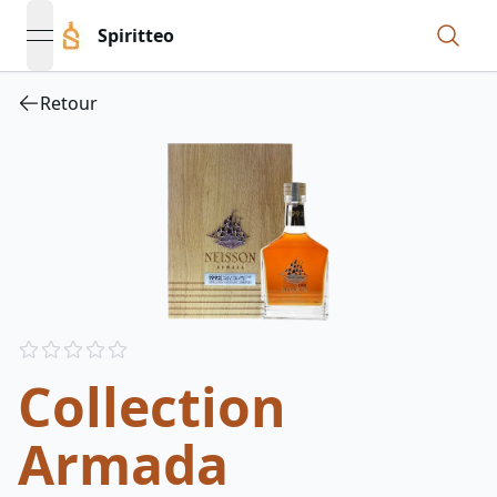
Spiritteo
open navigation menu
Retour
Reviews
out of 5 stars
Collection
Armada