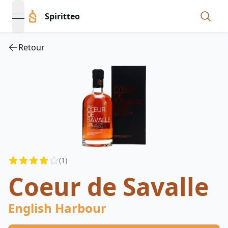
Spiritteo
open navigation menu
Retour
Reviews
(
1
)
4
out of 5 stars
Coeur de Savalle
English Harbour