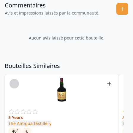
Commentaires
Avis et impressions laissés par la communauté.
Aucun avis laissé pour cette bouteille.
Bouteilles Similaires
5 Years
Anti
The Antigua Distillery
The A
40
°
€
40
°