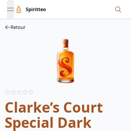
Spiritteo
open navigation menu
Retour
Reviews
out of 5 stars
Clarke’s Court
Special Dark