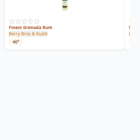
Finest Grenada Rum
Supe
Berry Bros & Rudd
Weste
46
°
40
°