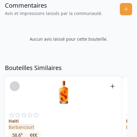
Commentaires
Avis et impressions laissés par la communauté.
Aucun avis laissé pour cette bouteille.
Bouteilles Similaires
Haiti
Rese
Barbancourt
Baka
58.6
°
€€€
40
°