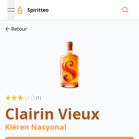
Spiritteo
open navigation menu
Retour
Reviews
(
1
)
3
out of 5 stars
Clairin Vieux
Kléren Nasyonal