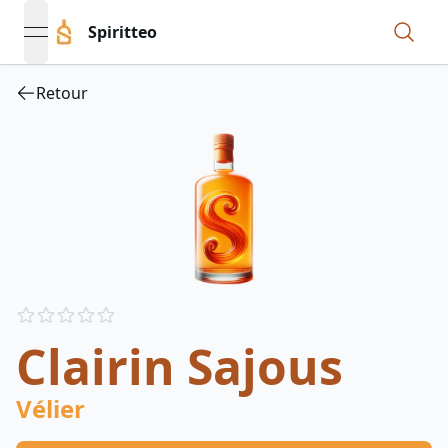
Spiritteo
open navigation menu
Retour
Reviews
out of 5 stars
Clairin Sajous
Vélier