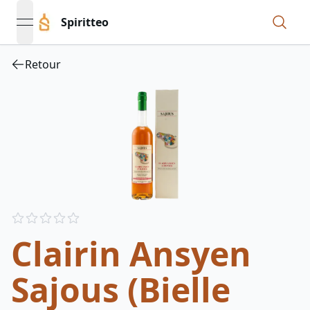
Spiritteo
open navigation menu
Retour
Reviews
out of 5 stars
Clairin Ansyen
Sajous (Bielle