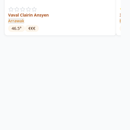
Vaval Clairin Ansyen
3 Sta
Arrawak
Barb
46.5
°
€€€
43
°