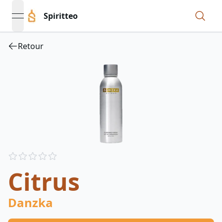
Spiritteo
open navigation menu
Retour
Reviews
out of 5 stars
Citrus
Danzka