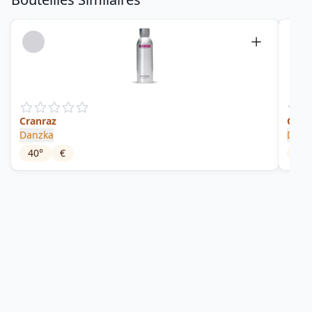
Cranraz
Grape
Danzka
Danz
40
°
€
40
°