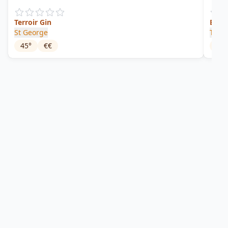
Terroir Gin
Blac
St George
Twen
45
°
€€
40
°