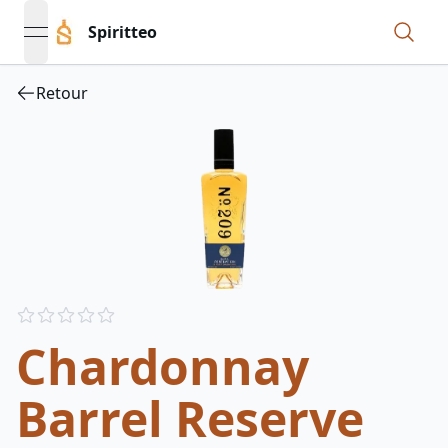
Spiritteo
open navigation menu
Retour
Reviews
out of 5 stars
Chardonnay
Barrel Reserve