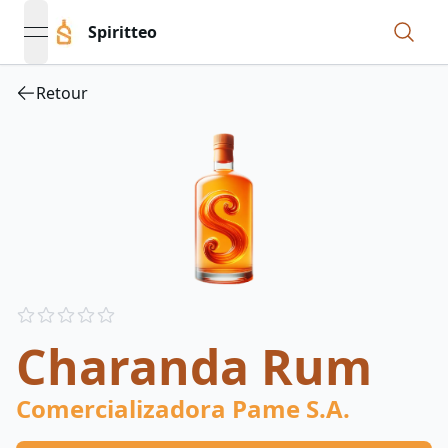
Spiritteo
open navigation menu
Retour
Reviews
out of 5 stars
Charanda Rum
Comercializadora Pame S.A.