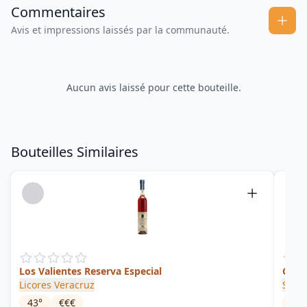
Commentaires
Avis et impressions laissés par la communauté.
Aucun avis laissé pour cette bouteille.
Bouteilles Similaires
Los Valientes Reserva Especial
Char
Licores Veracruz
Sol T
43
°
€€€
40
°