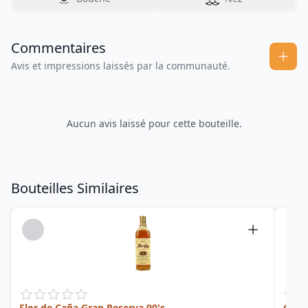
Commentaires
Avis et impressions laissés par la communauté.
Aucun avis laissé pour cette bouteille.
Bouteilles Similaires
Flor de Caña Gran Reserva 90's
Gran 