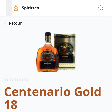
Spiritteo
open navigation menu
Retour
Reviews
out of 5 stars
Centenario Gold
18