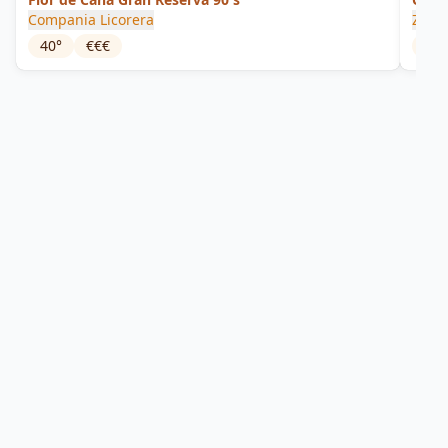
Compania Licorera
Zapa
40
°
€€€
42
°