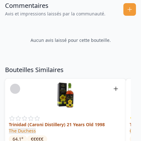
Commentaires
Avis et impressions laissés par la communauté.
Aucun avis laissé pour cette bouteille.
Bouteilles Similaires
Trinidad (Caroni Distillery) 21 Years Old 1998
Trini
The Duchess
Comp
64.1
°
€€€€€
57.