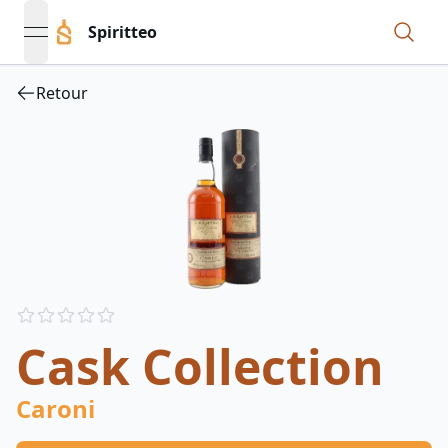
Spiritteo
open navigation menu
Retour
Reviews
out of 5 stars
Cask Collection
Caroni