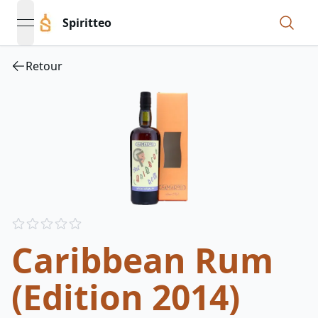
Spiritteo
open navigation menu
Retour
Reviews
out of 5 stars
Caribbean Rum
(Edition 2014)