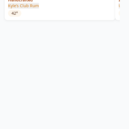
Kyle’s Club Rum
Ulti
42
°
0
°