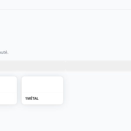
auté.
1
MÉTAL