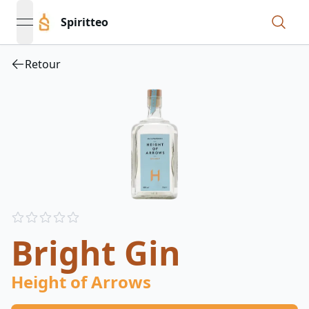
Spiritteo
open navigation menu
Retour
Reviews
out of 5 stars
Bright Gin
Height of Arrows