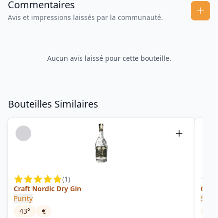
Commentaires
Avis et impressions laissés par la communauté.
Aucun avis laissé pour cette bouteille.
Bouteilles Similaires
(
1
)
Craft Nordic Dry Gin
Orga
Purity
Spiri
43
°
€
40
°