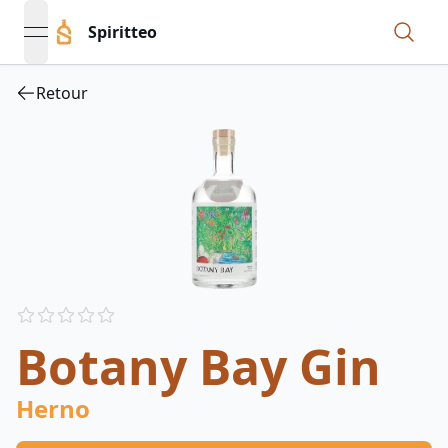
Spiritteo
open navigation menu
Retour
Reviews
out of 5 stars
Botany Bay Gin
Herno