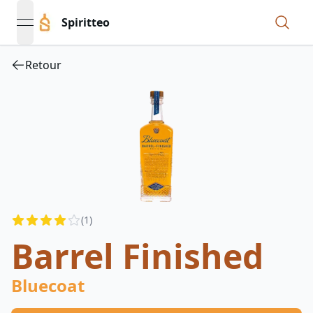
Spiritteo
open navigation menu
Retour
Reviews
(
1
)
4
out of 5 stars
Barrel Finished
Bluecoat