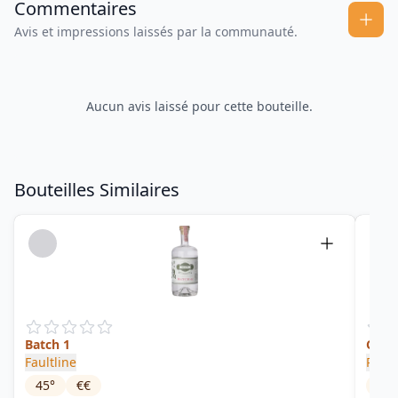
Commentaires
Avis et impressions laissés par la communauté.
Aucun avis laissé pour cette bouteille.
Bouteilles Similaires
Batch 1
Citru
Faultline
Pacif
45
°
€€
43
°