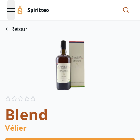
Spiritteo
open navigation menu
Retour
Reviews
out of 5 stars
Blend
Vélier