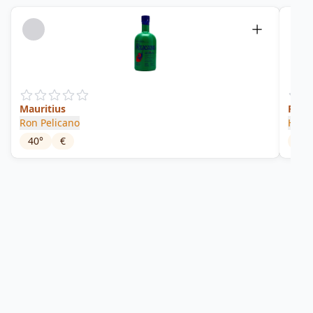
Mauritius
Port 
Ron Pelicano
House
40
°
€
40
°