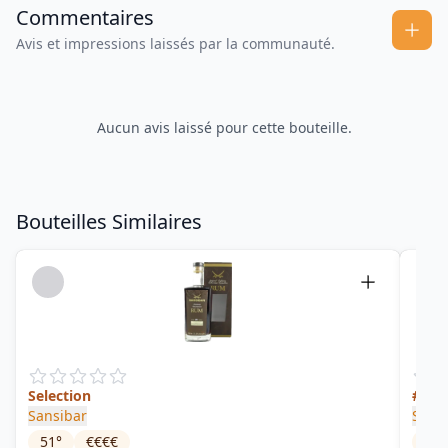
Commentaires
Avis et impressions laissés par la communauté.
Aucun avis laissé pour cette bouteille.
Bouteilles Similaires
Selection
#8 Au
Sansibar
Sele
51
°
€€€€
60
°