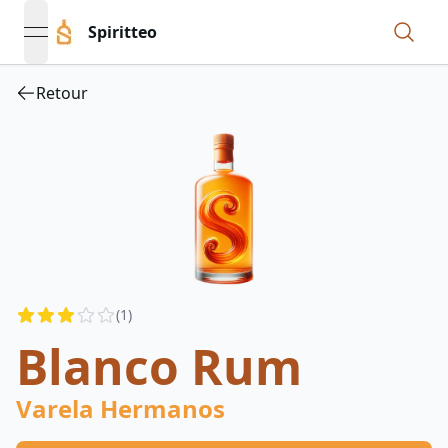
Spiritteo
open navigation menu
Retour
Reviews
(
1
)
2.5
out of 5 stars
Blanco Rum
Varela Hermanos