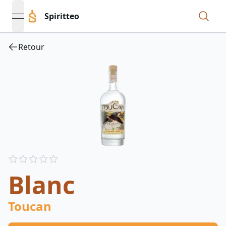
Spiritteo
open navigation menu
Retour
Reviews
out of 5 stars
Blanc
Toucan