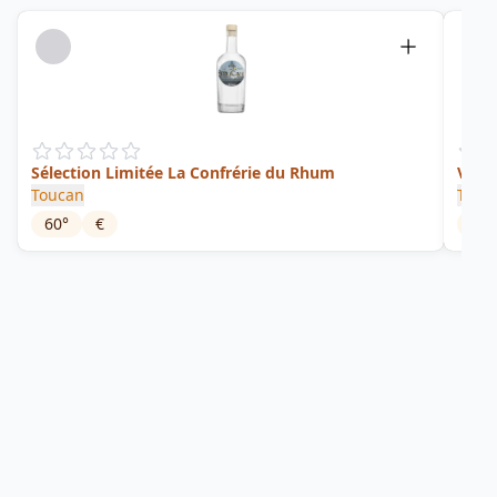
Sélection Limitée La Confrérie du Rhum
Vieu
Toucan
Touc
60
°
€
48
°