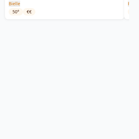
Bielle
Reim
50
°
€€
77
°