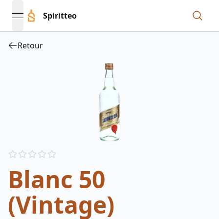
Spiritteo
open navigation menu
Retour
Reviews
out of 5 stars
Blanc 50
(Vintage)