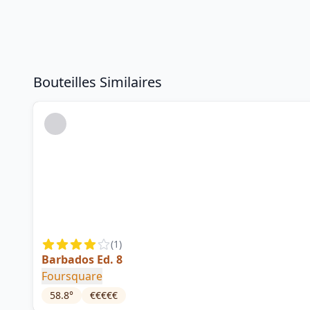
Bouteilles Similaires
(
1
)
Barbados Ed. 8
Foursquare
58.8
°
€€€€€