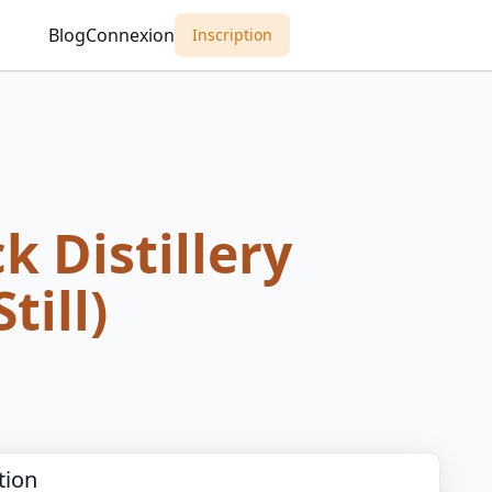
Blog
Connexion
Inscription
k Distillery
till)
tion