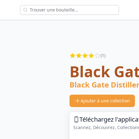
Reviews
(
1
)
3.5
out of 5 stars
Black Gat
Black Gate Distille
Ajouter à une collection
Téléchargez l'applica
Scannez, Découvrez, Collectionne