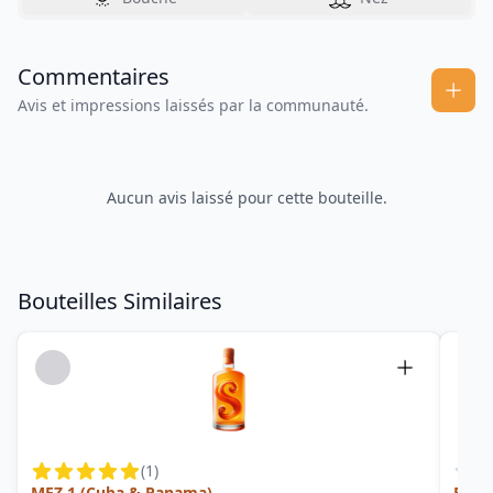
Commentaires
Avis et impressions laissés par la communauté.
Aucun avis laissé pour cette bouteille.
Bouteilles Similaires
(
1
)
MEZ 1 (Cuba & Panama)
Black