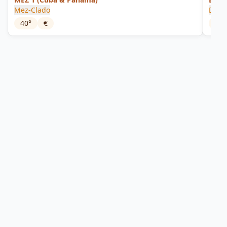
Mez-Clado
Dicta
40
°
€
40
°