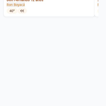
Ron Boyacá
Pirat
40
°
€€
40
°