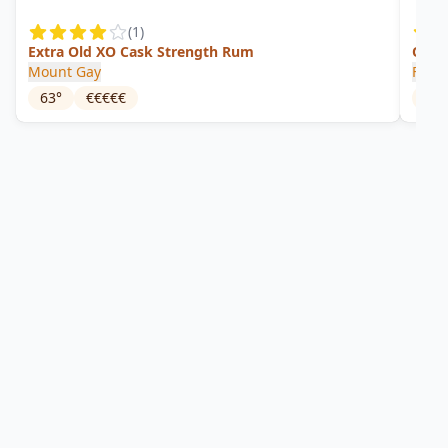
(
1
)
Extra Old XO Cask Strength Rum
OVNI
Mount Gay
Famil
63
°
€€€€€
58.