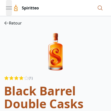
Spiritteo
open navigation menu
Retour
Reviews
(
1
)
4
out of 5 stars
Black Barrel
Double Casks