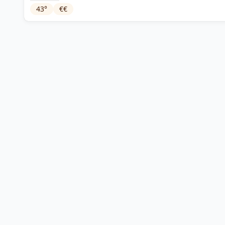
43
°
€€