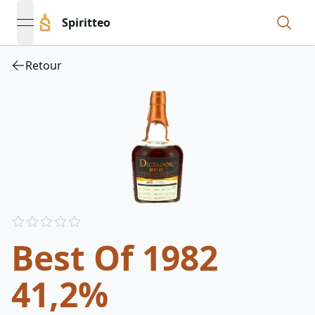
Spiritteo
open navigation menu
Retour
Reviews
out of 5 stars
Best Of 1982
41,2%