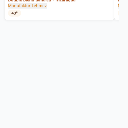
Manufaktur Lehmitz
Romd
40
°
40
°