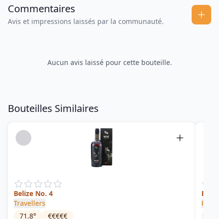
Commentaires
Avis et impressions laissés par la communauté.
Aucun avis laissé pour cette bouteille.
Bouteilles Similaires
Belize No. 4
Beli
Travellers
Rum 
71.8
°
€€€€€
58.