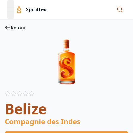
Spiritteo
open navigation menu
Retour
Reviews
out of 5 stars
Belize
Compagnie des Indes