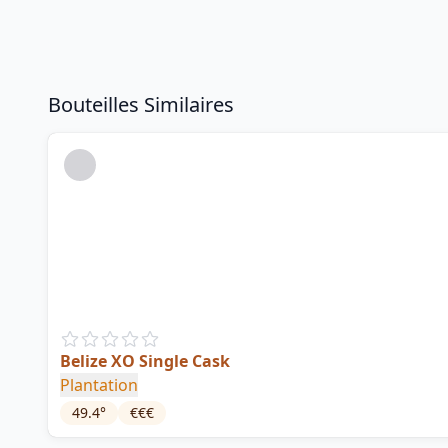
Bouteilles Similaires
Belize XO Single Cask
Plantation
49.4
°
€€€