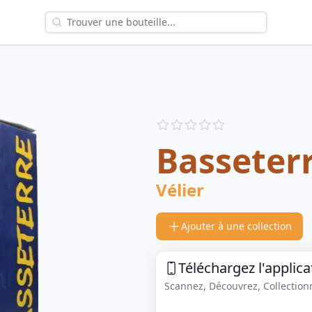
Reviews
out of 5 stars
Basseter
Vélier
Ajouter à une collection
Téléchargez l'applica
Scannez, Découvrez, Collectionne