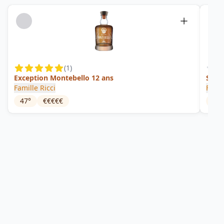
(
1
)
Exception Montebello 12 ans
Sixty
Famille Ricci
Four
47
°
€€€€€
43
°