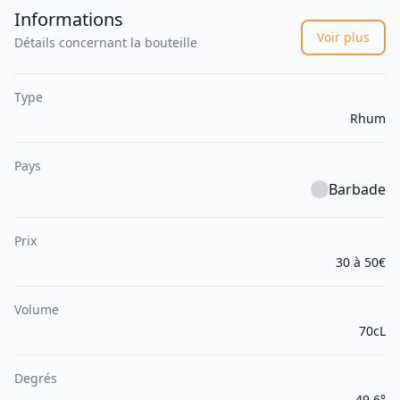
Informations
Voir plus
Détails concernant la bouteille
Type
Rhum
Pays
Barbade
Prix
30 à 50€
Volume
70cL
Degrés
49.6°