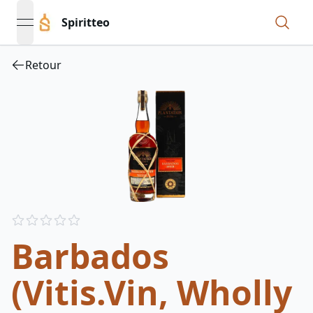
Spiritteo
open navigation menu
Retour
Reviews
out of 5 stars
Barbados
(Vitis.Vin, Wholly