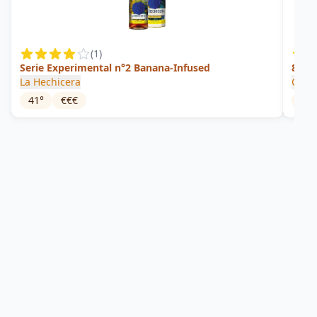
(
1
)
Serie Experimental n°2 Banana-Infused
8 ans
La Hechicera
Colo
41
°
€€€
40
°