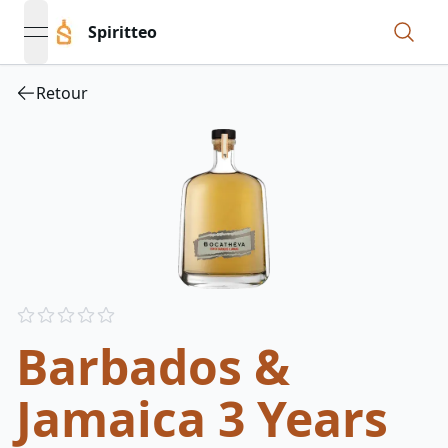
Spiritteo
open navigation menu
Retour
Reviews
out of 5 stars
Barbados &
Jamaica 3 Years