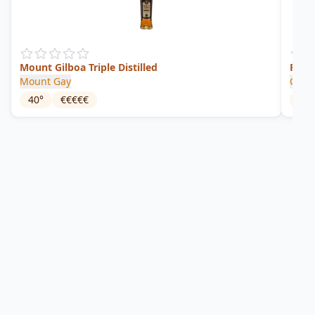
Mount Gilboa Triple Distilled
Rock
Mount Gay
Cade
40
°
€€€€€
67.