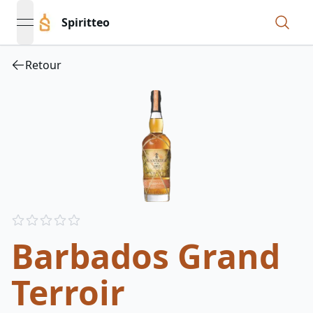
Spiritteo
open navigation menu
Retour
Reviews
out of 5 stars
Barbados Grand
Terroir