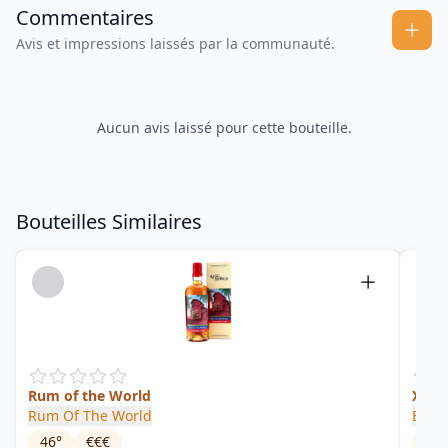
Commentaires
Avis et impressions laissés par la communauté.
Aucun avis laissé pour cette bouteille.
Bouteilles Similaires
Rum of the World
XO R
Rum Of The World
Been
46
°
€€€
46
°