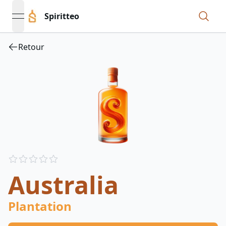
Spiritteo
open navigation menu
Retour
Reviews
out of 5 stars
Australia
Plantation