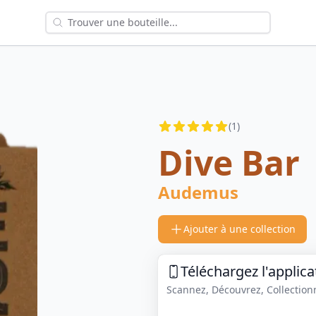
Reviews
(
1
)
4.5
out of 5 stars
Dive Bar
Audemus
Ajouter à une collection
Téléchargez l'applica
Scannez, Découvrez, Collectionne