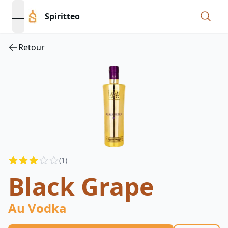
Spiritteo
open navigation menu
Retour
Reviews
(
1
)
2.5
out of 5 stars
Black Grape
Au Vodka