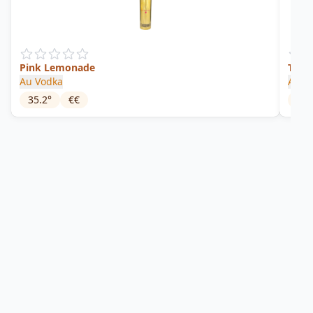
Pink Lemonade
Toas
Au Vodka
Au V
35.2
°
€€
30.