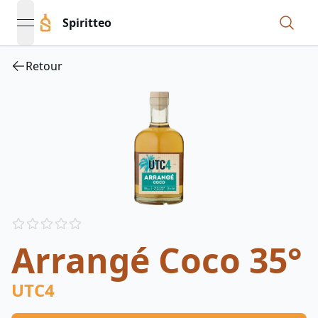
Spiritteo
open navigation menu
Retour
Reviews
out of 5 stars
Arrangé Coco 35°
UTC4