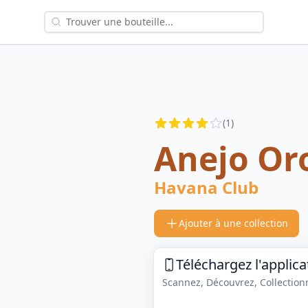
Reviews
(
1
)
4
out of 5 stars
Anejo Or
Havana Club
Ajouter à une collection
Téléchargez l'applica
Scannez, Découvrez, Collectionne