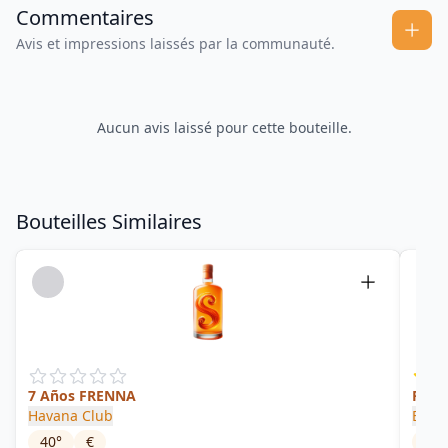
Commentaires
Avis et impressions laissés par la communauté.
Aucun avis laissé pour cette bouteille.
Bouteilles Similaires
7 Años FRENNA
Ron 
Havana Club
Baca
40
°
€
40
°