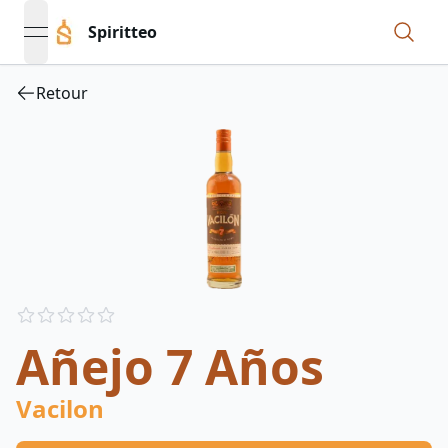
Spiritteo
open navigation menu
Retour
Reviews
out of 5 stars
Añejo 7 Años
Vacilon