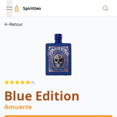
Spiritteo
open navigation menu
Retour
Reviews
(
1
)
4.5
out of 5 stars
Blue Edition
Amuerte