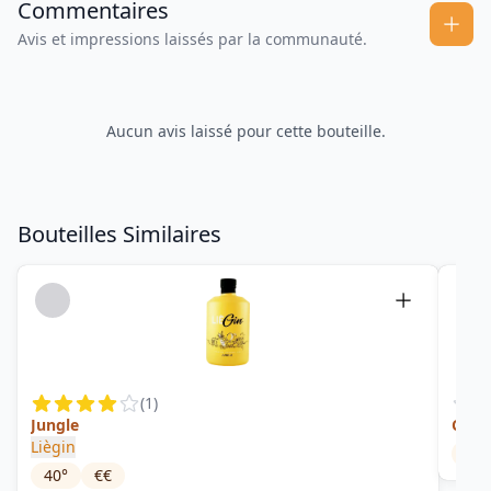
Commentaires
Avis et impressions laissés par la communauté.
Aucun avis laissé pour cette bouteille.
Bouteilles Similaires
(
1
)
Jungle
Class
Liègin
46
°
40
°
€€