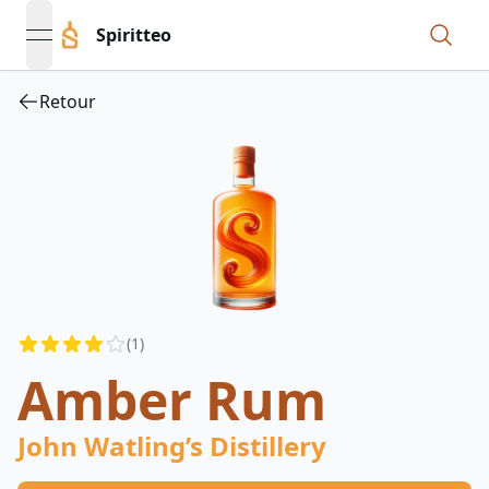
Spiritteo
open navigation menu
Retour
Reviews
(
1
)
4
out of 5 stars
Amber Rum
John Watling’s Distillery