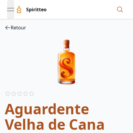
Spiritteo
open navigation menu
Retour
Reviews
out of 5 stars
Aguardente
Velha de Cana