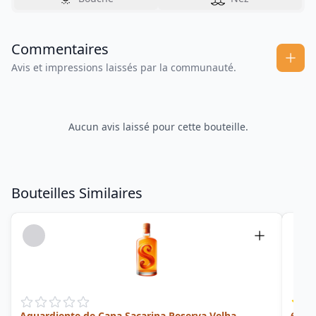
Commentaires
Avis et impressions laissés par la communauté.
Aucun avis laissé pour cette bouteille.
Bouteilles Similaires
Aguardiente de Cana Sacarina Reserva Velha
6 Yea