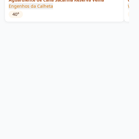
Engenhos da Calheta
Willi
40
°
42
°